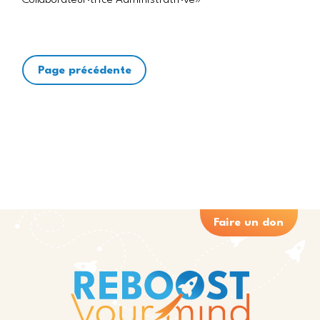
Collaborateur·trice Administratif·ve»
Page précédente
Faire un don