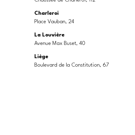
Chaussée de Charleroi, 112
Charleroi
Place Vauban, 24
La Louvière
Avenue Max Buset, 40
Liège
Boulevard de la Constitution, 67
Louvain-la-Neuve
Verte Voie, 20
Marche-en-Famenne
Rue du Vivier, 5
Mons
Boulevard Gendebien, 5